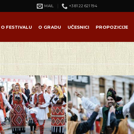
MAIL
+381 22 621 194
O FESTIVALU
O GRADU
UČESNICI
PROPOZICIJE